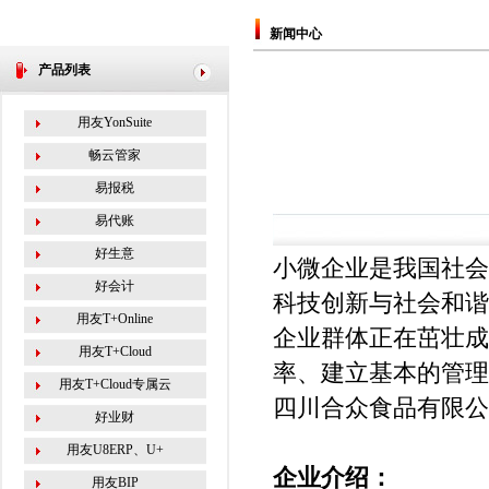
新闻中心
产品列表
用友YonSuite
畅云管家
易报税
易代账
好生意
小微企业是我国社会
好会计
科技创新与社会和谐
用友T+Online
企业群体正在茁壮成
用友T+Cloud
率、建立基本的管理
用友T+Cloud专属云
四川合众食品有限公
好业财
用友U8ERP、U+
企业介绍：
用友BIP